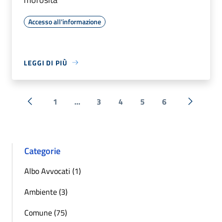
Accesso all'informazione
LEGGI DI PIÙ
1
...
3
4
5
6
« Precedente
Successi
Categorie
Albo Avvocati (1)
Ambiente (3)
Comune (75)