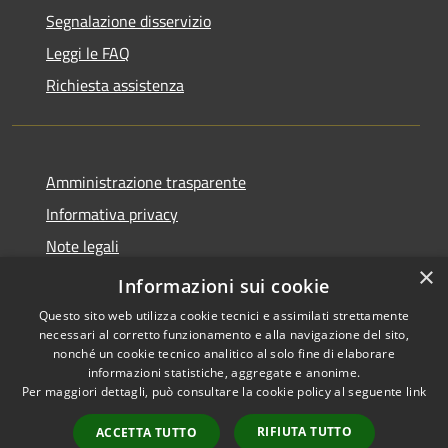
Segnalazione disservizio
Leggi le FAQ
Richiesta assistenza
Amministrazione trasparente
Informativa privacy
Note legali
×
Dichiarazione di accessibilità
Informazioni sui cookie
Questo sito web utilizza cookie tecnici e assimilati strettamente
necessari al corretto funzionamento e alla navigazione del sito,
nonché un cookie tecnico analitico al solo fine di elaborare
informazioni statistiche, aggregate e anonime.
RSS
Copyright © 2026 • Comune di
Per maggiori dettagli, può consultare la cookie policy al seguente
link
Accessibilità
San Martino Valle Caudina •
Privacy
Municipium
Powered by
•
RIFIUTA TUTTO
ACCETTA TUTTO