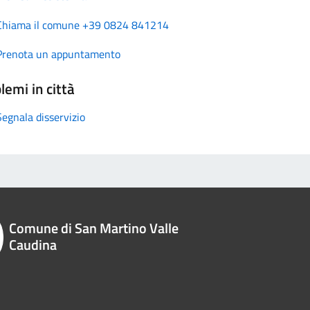
Chiama il comune +39 0824 841214
Prenota un appuntamento
lemi in città
Segnala disservizio
Comune di San Martino Valle
Caudina