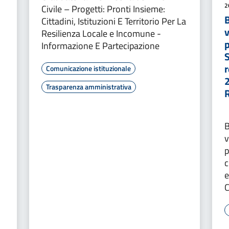
2
Civile – Progetti: Pronti Insieme:
B
Cittadini, Istituzioni E Territorio Per La
v
Resilienza Locale e Incomune -
Informazione E Partecipazione
S
r
Comunicazione istituzionale
Trasparenza amministrativa
B
v
p
c
e