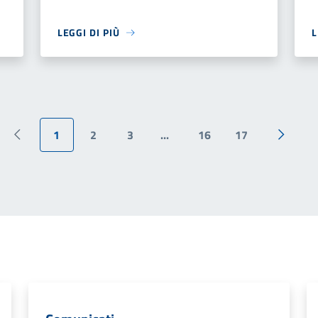
LEGGI DI PIÙ
L
1
2
3
...
16
17
Pagina precedente
Pagina 