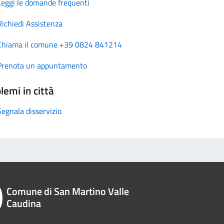
Leggi le domande frequenti
Richiedi Assistenza
Chiama il comune +39 0824 841214
Prenota un appuntamento
lemi in città
Segnala disservizio
Comune di San Martino Valle
Caudina