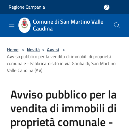
Salta al contenuto principale
Regione Campania
Comune di San Martino Valle
Caudina
Home
>
Novità
>
Avvisi
>
Avviso pubblico per la vendita di immobili di proprietà
comunale - Fabbricato sito in via Garibaldi, San Martino
Valle Caudina (AV)
Avviso pubblico per la
vendita di immobili di
proprietà comunale -