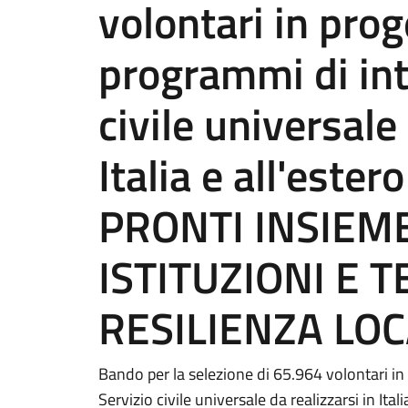
volontari in prog
programmi di int
civile universale 
Italia e all'este
PRONTI INSIEME
ISTITUZIONI E 
RESILIENZA LO
Bando per la selezione di 65.964 volontari in 
Servizio civile universale da realizzarsi in I