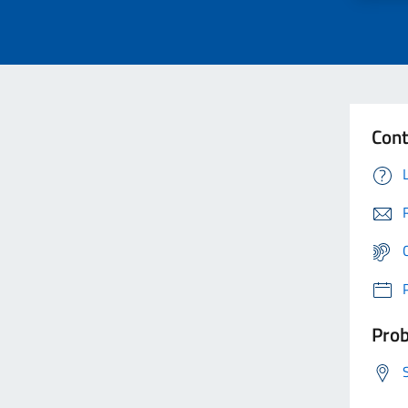
Cont
Prob