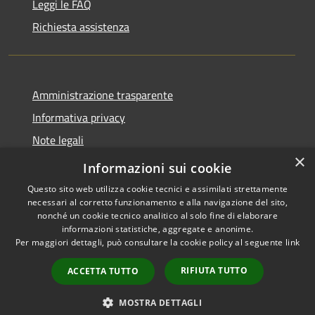
Leggi le FAQ
Richiesta assistenza
Amministrazione trasparente
Informativa privacy
Note legali
×
Dichiarazione di accessibilità
Informazioni sui cookie
Questo sito web utilizza cookie tecnici e assimilati strettamente
necessari al corretto funzionamento e alla navigazione del sito,
nonché un cookie tecnico analitico al solo fine di elaborare
informazioni statistiche, aggregate e anonime.
RSS
Copyright © 2026 • Comune di
Per maggiori dettagli, può consultare la cookie policy al seguente
link
Accessibilità
San Martino Valle Caudina •
Privacy
Municipium
Powered by
•
RIFIUTA TUTTO
ACCETTA TUTTO
Cookie
Accesso redazione
Mappa del sito
MOSTRA DETTAGLI