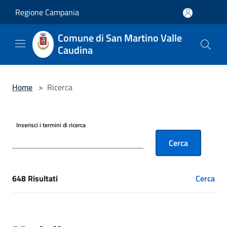
Salta al contenuto principale
Regione Campania
Comune di San Martino Valle
Caudina
Home
>
Ricerca
Inserisci i termini di ricerca
Cerca
648 Risultati
Cerca
[results] Risultati