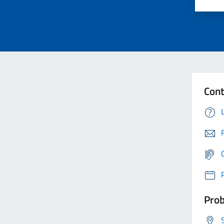
Cont
Prob