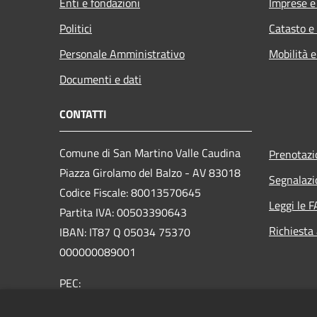
Enti e fondazioni
Imprese 
Politici
Catasto e
Personale Amministrativo
Mobilità e
Documenti e dati
CONTATTI
Comune di San Martino Valle Caudina
Prenotaz
Piazza Girolamo del Balzo - AV 83018
Segnalazi
Codice Fiscale: 80013570645
Leggi le 
Partita IVA: 00503390643
Richiesta
IBAN: IT87 Q 05034 75370
000000089001
PEC:
protocollo.sanmartinovc@asmepec.it