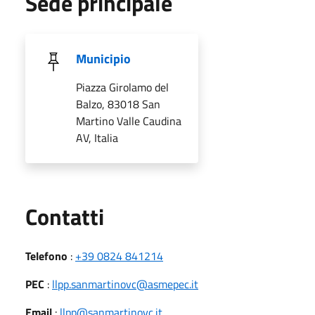
Sede principale
Municipio
Piazza Girolamo del
Balzo, 83018 San
Martino Valle Caudina
AV, Italia
Utili
Contatti
Telefono
:
+39 0824 841214
PEC
:
llpp.sanmartinovc@asmepec.it
Email
:
llpp@sanmartinovc.it