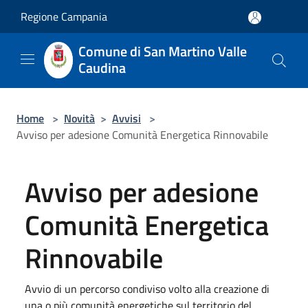
Salta al contenuto principale
Regione Campania
Comune di San Martino Valle
Caudina
Home
>
Novità
>
Avvisi
>
Avviso per adesione Comunità Energetica Rinnovabile
Avviso per adesione
Comunità Energetica
Rinnovabile
Avvio di un percorso condiviso volto alla creazione di
una o più comunità energetiche sul territorio del