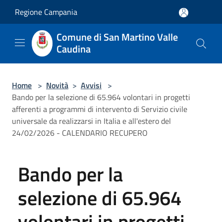
Salta al contenuto principale
Regione Campania
Comune di San Martino Valle
Caudina
Home
>
Novità
>
Avvisi
>
Bando per la selezione di 65.964 volontari in progetti
afferenti a programmi di intervento di Servizio civile
universale da realizzarsi in Italia e all'estero del
24/02/2026 - CALENDARIO RECUPERO
Bando per la
selezione di 65.964
volontari in progetti