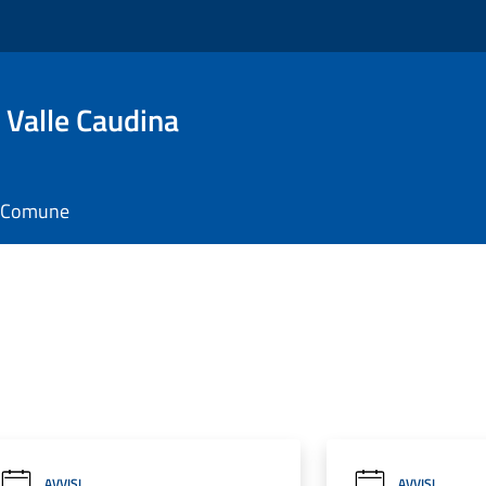
 Valle Caudina
il Comune
AVVISI
AVVISI