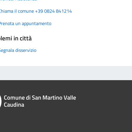
Chiama il comune +39 0824 841214
Prenota un appuntamento
lemi in città
Segnala disservizio
Comune di San Martino Valle
Caudina