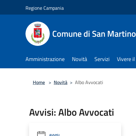
Salta al contenuto principale
Regione Campania
Comune di San Martino
Amministrazione
Novità
Servizi
Vivere 
Home
>
Novità
>
Albo Avvocati
Avvisi: Albo Avvocati
AVVISI