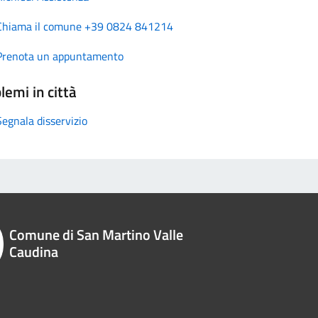
Chiama il comune +39 0824 841214
Prenota un appuntamento
lemi in città
Segnala disservizio
Comune di San Martino Valle
Caudina