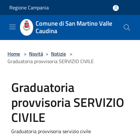
Salta al contenuto principale
Regione Campania
Comune di San Martino Valle
Caudina
Home
>
Novità
>
Notizie
>
Graduatoria provvisoria SERVIZIO CIVILE
Graduatoria
provvisoria SERVIZIO
CIVILE
Graduatoria provvisoria servizio civile