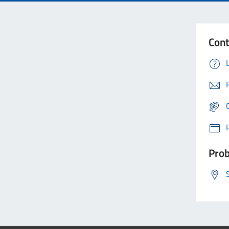
Cont
Prob