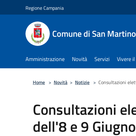
Salta al contenuto principale
Regione Campania
Comune di San Martino
Amministrazione
Novità
Servizi
Vivere 
Home
>
Novità
>
Notizie
>
Consultazioni elet
Consultazioni el
dell'8 e 9 Giug