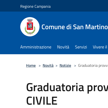
Salta al contenuto principale
Regione Campania
Comune di San Martino
Amministrazione
Novità
Servizi
Vivere 
Home
>
Novità
>
Notizie
>
Graduatoria provv
Graduatoria pro
CIVILE