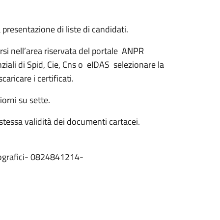
a presentazione di liste di candidati.
arsi nell’area riservata del portale ANPR
ziali di Spid, Cie, Cns o eIDAS selezionare la
caricare i certificati.
iorni su sette.
a stessa validità dei documenti cartacei.
emografici- 0824841214-