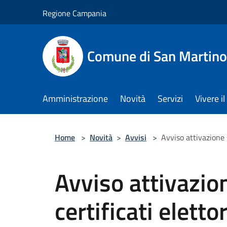
Salta al contenuto principale
Regione Campania
Comune di San Martino
Amministrazione
Novità
Servizi
Vivere 
Home
>
Novità
>
Avvisi
>
Avviso attivazione s
Avviso attivazion
certificati elett