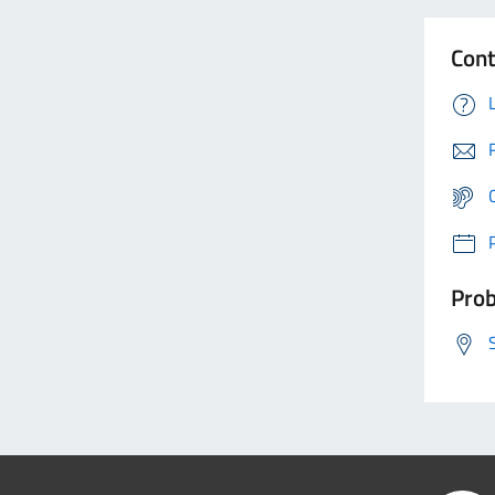
Cont
Prob