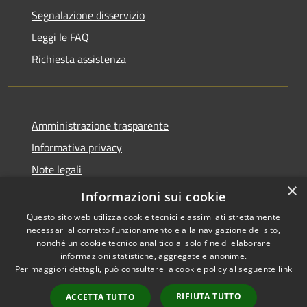
Segnalazione disservizio
Leggi le FAQ
Richiesta assistenza
Amministrazione trasparente
Informativa privacy
Note legali
×
Dichiarazione di accessibilità
Informazioni sui cookie
Questo sito web utilizza cookie tecnici e assimilati strettamente
necessari al corretto funzionamento e alla navigazione del sito,
nonché un cookie tecnico analitico al solo fine di elaborare
informazioni statistiche, aggregate e anonime.
RSS
Copyright © 2026 • Comune di
Per maggiori dettagli, può consultare la cookie policy al seguente
link
Accessibilità
San Martino Valle Caudina •
Privacy
Municipium
Powered by
•
RIFIUTA TUTTO
ACCETTA TUTTO