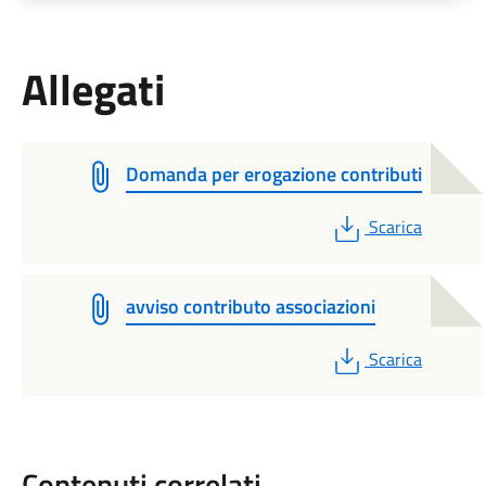
Allegati
Domanda per erogazione contributi
PDF
Scarica
avviso contributo associazioni
PDF
Scarica
Contenuti correlati