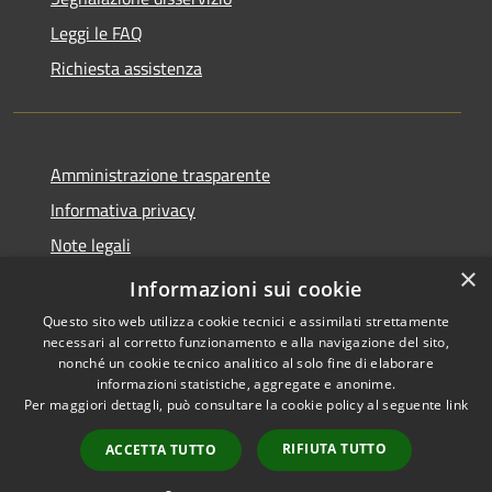
Leggi le FAQ
Richiesta assistenza
Amministrazione trasparente
Informativa privacy
Note legali
×
Dichiarazione di accessibilità
Informazioni sui cookie
Questo sito web utilizza cookie tecnici e assimilati strettamente
necessari al corretto funzionamento e alla navigazione del sito,
nonché un cookie tecnico analitico al solo fine di elaborare
informazioni statistiche, aggregate e anonime.
RSS
Copyright © 2026 • Comune di
Per maggiori dettagli, può consultare la cookie policy al seguente
link
Accessibilità
San Martino Valle Caudina •
Privacy
Municipium
Powered by
•
RIFIUTA TUTTO
ACCETTA TUTTO
Cookie
Accesso redazione